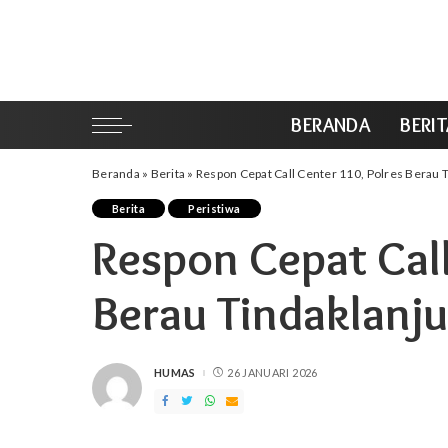
BERANDA
BERI
Beranda
»
Berita
»
Respon Cepat Call Center 110, Polres Berau 
Berita
Peristiwa
Respon Cepat Call
Berau Tindaklanj
HUMAS
26 JANUARI 2026
POSTED
BY