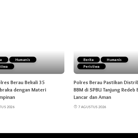
ta
Humanis
Berita
Humanis
stiwa
Peristiwa
res Berau Bekali 35
Polres Berau Pastikan Distri
braka dengan Materi
BBM di SPBU Tanjung Redeb B
mpinan
Lancar dan Aman
TUS 2026
7 AGUSTUS 2026