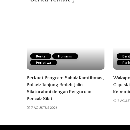
Berita
Humanis
Beri
Peristiwa
Peri
Perkuat Program Sabuk Kamtibmas,
Wakapol
Polsek Tanjung Redeb Jalin
Capaski
Silaturahmi dengan Perguruan
Kepemi
Pencak Silat
7 AGUS
7 AGUSTUS 2026