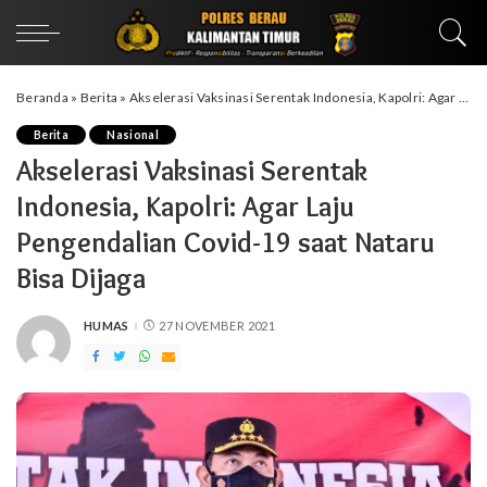
Beranda
»
Berita
»
Akselerasi Vaksinasi Serentak Indonesia, Kapolri: Agar Laju Pengendalian Covid-19 saat Nataru Bisa Dijaga
Berita
Nasional
Akselerasi Vaksinasi Serentak
Indonesia, Kapolri: Agar Laju
Pengendalian Covid-19 saat Nataru
Bisa Dijaga
HUMAS
27 NOVEMBER 2021
POSTED
BY