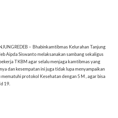
UNGREDEB – Bhabinkamtibmas Kelurahan Tanjung
deb Aipda Siswanto melaksanakan sambang sekaligus
 pekerja TKBM agar selalu menjaga kamtibmas yang
anya dan kesempatan ini juga tidak lupa menyampaikan
lu mematuhi protokol Kesehatan dengan 5 M , agar bisa
d 19.