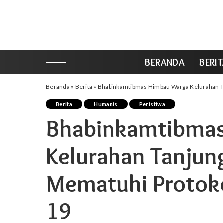
BERANDA
BERI
Beranda
»
Berita
»
Bhabinkamtibmas Himbau Warga Kelurahan T
Berita
Humanis
Peristiwa
Bhabinkamtibma
Kelurahan Tanjun
Mematuhi Protoko
19