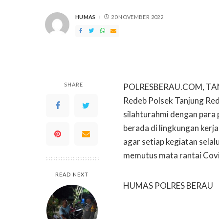
HUMAS
20 NOVEMBER 2022
POSTED
BY
SHARE
POLRESBERAU.COM, TANJ
Redeb Polsek Tanjung Re
silahturahmi dengan para
berada di lingkungan kerj
agar setiap kegiatan sela
memutus mata rantai Covi
READ NEXT
HUMAS POLRES BERAU