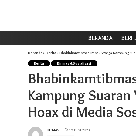
BERANDA
BERI
Beranda
»
Berita
»
Bhabinkamtibmas Imbau Warga Kampung Suara
Berita
Binmas & Sosialisasi
Bhabinkamtibma
Kampung Suaran 
Hoax di Media Sos
HUMAS
15 JUNI 2023
POSTED
BY