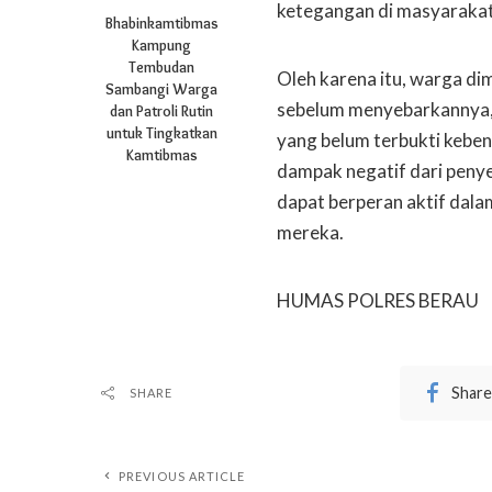
ketegangan di masyaraka
Bhabinkamtibmas
Kampung
Tembudan
Oleh karena itu, warga di
Sambangi Warga
sebelum menyebarkannya, s
dan Patroli Rutin
untuk Tingkatkan
yang belum terbukti kebe
Kamtibmas
dampak negatif dari peny
dapat berperan aktif dala
mereka.
HUMAS POLRES BERAU
Share
SHARE
PREVIOUS ARTICLE