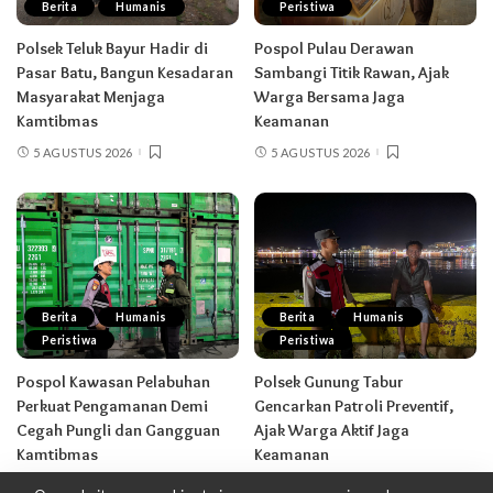
Berita
Humanis
Peristiwa
Polsek Teluk Bayur Hadir di
Pospol Pulau Derawan
Pasar Batu, Bangun Kesadaran
Sambangi Titik Rawan, Ajak
Masyarakat Menjaga
Warga Bersama Jaga
Kamtibmas
Keamanan
5 AGUSTUS 2026
5 AGUSTUS 2026
Berita
Humanis
Berita
Humanis
Peristiwa
Peristiwa
Pospol Kawasan Pelabuhan
Polsek Gunung Tabur
Perkuat Pengamanan Demi
Gencarkan Patroli Preventif,
Cegah Pungli dan Gangguan
Ajak Warga Aktif Jaga
Kamtibmas
Keamanan
5 AGUSTUS 2026
5 AGUSTUS 2026