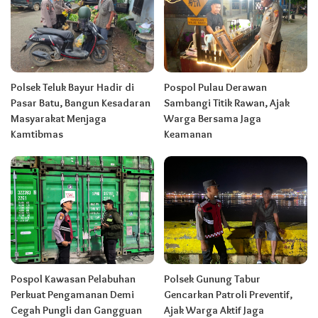
Polsek Teluk Bayur Hadir di
Pospol Pulau Derawan
Pasar Batu, Bangun Kesadaran
Sambangi Titik Rawan, Ajak
Masyarakat Menjaga
Warga Bersama Jaga
Kamtibmas
Keamanan
Pospol Kawasan Pelabuhan
Polsek Gunung Tabur
Perkuat Pengamanan Demi
Gencarkan Patroli Preventif,
Cegah Pungli dan Gangguan
Ajak Warga Aktif Jaga