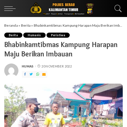
Beranda
»
Berita
»
Bhabinkamtibmas Kampung Harapan Maju Berikan Imbauan
Berita
Humanis
Peristiwa
Bhabinkamtibmas Kampung Harapan
Maju Berikan Imbauan
HUMAS
20 NOVEMBER 2022
POSTED
BY