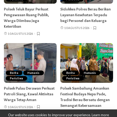
Polsek Teluk Bayur Perkuat
Sidokkes Polres Berau Berikan
Pengawasan Ruang Publik,
Layanan Kesehatan Terpadu
Warga Diimbau Jaga
bagi Personel dan Keluarga
Ketertiban
10 AGUSTUS 2026
10 AGUSTUS 2026
Berita
Humanis
Berita
Humanis
Peristiwa
Peristiwa
Polsek Pulau Derawan Perkuat
Polsek Sambaliung Amankan
Patroli Siang, Kawal Aktivitas
Festival Budaya Nepa Pade,
Warga Tetap Aman
Tradisi Berau Bersatu dengan
Semangat Kebersamaan
10 AGUSTUS 2026
10 AGUSTUS 2026
Our website uses cookies to improve your experience. Learn more