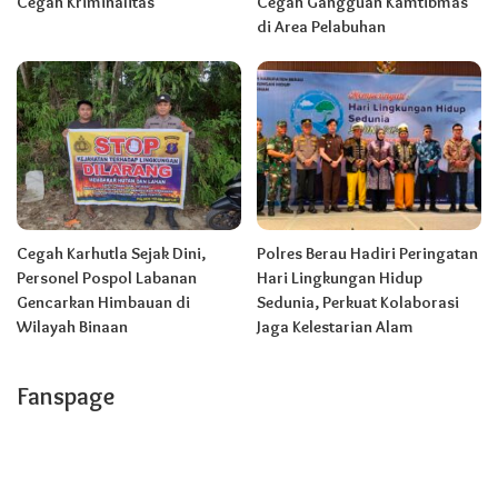
Cegah Kriminalitas
Cegah Gangguan Kamtibmas
di Area Pelabuhan
Cegah Karhutla Sejak Dini,
Polres Berau Hadiri Peringatan
Personel Pospol Labanan
Hari Lingkungan Hidup
Gencarkan Himbauan di
Sedunia, Perkuat Kolaborasi
Wilayah Binaan
Jaga Kelestarian Alam
Fanspage