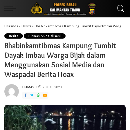
Beranda
»
Berita
»
Bhabinkamtibmas Kampung Tumbit Dayak Imbau Warga Bijak dalam Menggunakan Sosial Media dan Waspadai Berita Hoax
Berita
Binmas & Sosialisasi
Bhabinkamtibmas Kampung Tumbit
Dayak Imbau Warga Bijak dalam
Menggunakan Sosial Media dan
Waspadai Berita Hoax
HUMAS
20 JULI 2023
POSTED
BY