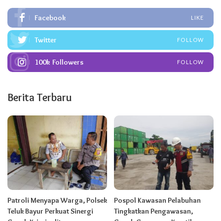
Facebook
LIKE
Twitter
FOLLOW
100k
Followers
FOLLOW
Berita Terbaru
Patroli Menyapa Warga, Polsek
Pospol Kawasan Pelabuhan
Teluk Bayur Perkuat Sinergi
Tingkatkan Pengawasan,