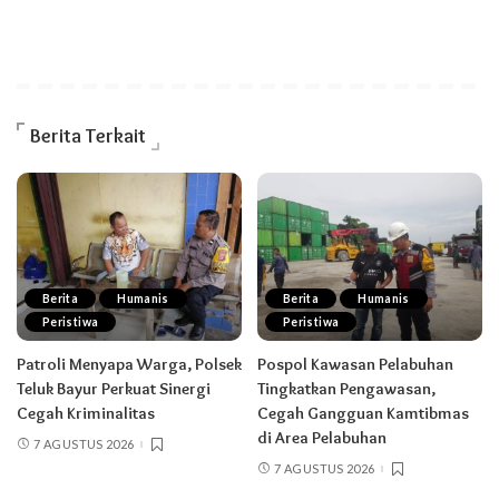
Berita Terkait
Berita
Humanis
Berita
Humanis
Peristiwa
Peristiwa
Patroli Menyapa Warga, Polsek
Pospol Kawasan Pelabuhan
Teluk Bayur Perkuat Sinergi
Tingkatkan Pengawasan,
Cegah Kriminalitas
Cegah Gangguan Kamtibmas
di Area Pelabuhan
7 AGUSTUS 2026
7 AGUSTUS 2026