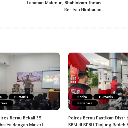
Labanan Makmur, Bhabinkamtibmas
Berikan Himbauan
ta
Humanis
Berita
Humanis
stiwa
Peristiwa
res Berau Bekali 35
Polres Berau Pastikan Distri
braka dengan Materi
BBM di SPBU Tanjung Redeb B