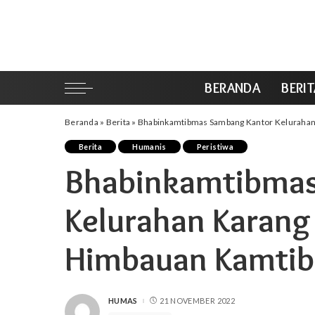
BERANDA
BERI
Beranda
»
Berita
»
Bhabinkamtibmas Sambang Kantor Keluraha
Berita
Humanis
Peristiwa
Bhabinkamtibmas
Kelurahan Karang
Himbauan Kamti
HUMAS
21 NOVEMBER 2022
POSTED
BY