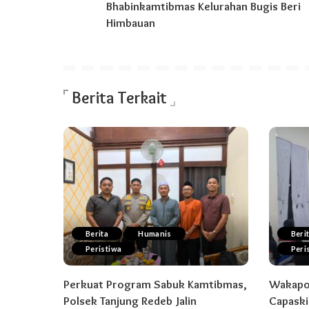
Bhabinkamtibmas Kelurahan Bugis Beri
Himbauan
Berita Terkait
Berita
Humanis
Beri
Peristiwa
Peri
Perkuat Program Sabuk Kamtibmas,
Wakapol
Polsek Tanjung Redeb Jalin
Capaski