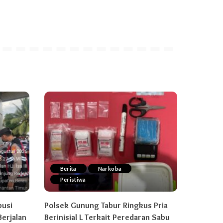
Berita
Narkoba
Peristiwa
busi
Polsek Gunung Tabur Ringkus Pria
erjalan
Berinisial L Terkait Peredaran Sabu