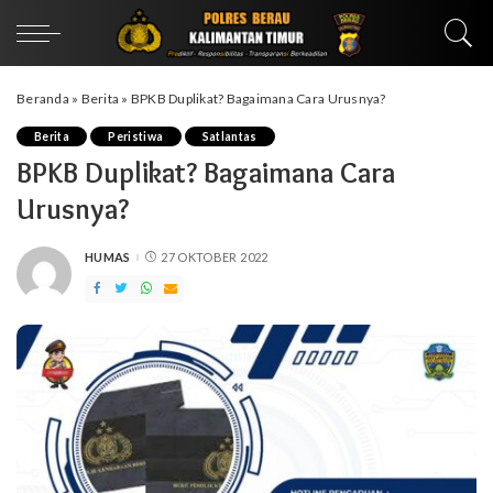
Beranda
»
Berita
»
BPKB Duplikat? Bagaimana Cara Urusnya?
Berita
Peristiwa
Satlantas
BPKB Duplikat? Bagaimana Cara
Urusnya?
HUMAS
27 OKTOBER 2022
POSTED
BY