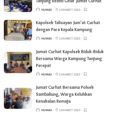
Tanjung Redeb Gelar Jumat Curhat
HUMAS
10 MARET 2023
POSTED
BY
Kapolsek Talisayan Jum’at Curhat
dengan Para Kepala Kampung
HUMAS
10 MARET 2023
POSTED
BY
Jumat Curhat Kapolsek Biduk-Biduk
Bersama Warga Kampung Tanjung
Perepat
HUMAS
10 MARET 2023
POSTED
BY
Jumat Curhat Bersama Polsek
Sambaliung, Warga Keluhkan
Kenakalan Remaja
HUMAS
10 MARET 2023
POSTED
BY