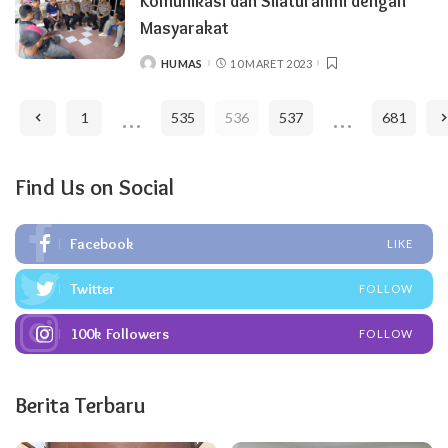
Komunikasi dan Silaturahmi dengan
Masyarakat
HUMAS
10 MARET 2023
POSTED
BY
…
…
1
535
536
537
681
Find Us on Social
Facebook
LIKE
Twitter
FOLLOW
100k
Followers
FOLLOW
Berita Terbaru