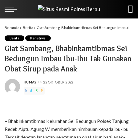
Beranda
»
Berita
»
Giat Sambang, Bhabinkamtibmas Sei Bedungun Imbau Ibu-Ibu Tak Gunakan Obat Sirup pada Anak
Berita
Peristiwa
Giat Sambang, Bhabinkamtibmas Sei
Bedungun Imbau Ibu-Ibu Tak Gunakan
Obat Sirup pada Anak
HUMAS
22 OKTOBER 2022
POSTED
BY
– Bhabinkamtibmas Kelurahan Sei Bedungun Polsek Tanjung
Redeb Aiptu Agung W memberikan himbauan kepada ibu-ibu
Terkait dengan larangan penggunaan obat sirup bagi anak-