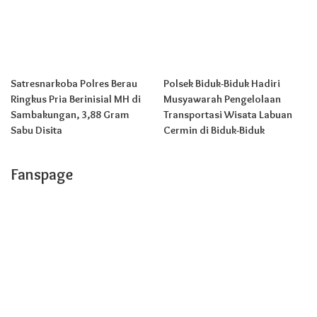
Satresnarkoba Polres Berau
Polsek Biduk-Biduk Hadiri
Ringkus Pria Berinisial MH di
Musyawarah Pengelolaan
Sambakungan, 3,88 Gram
Transportasi Wisata Labuan
Sabu Disita
Cermin di Biduk-Biduk
Fanspage