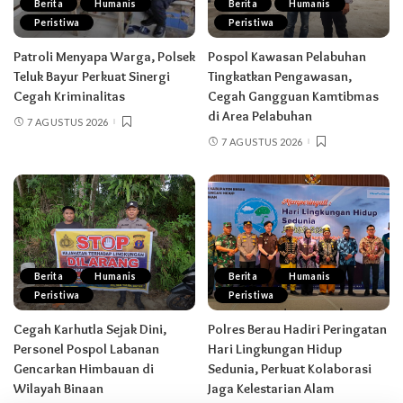
Berita
Humanis
Berita
Humanis
Peristiwa
Peristiwa
Patroli Menyapa Warga, Polsek
Pospol Kawasan Pelabuhan
Teluk Bayur Perkuat Sinergi
Tingkatkan Pengawasan,
Cegah Kriminalitas
Cegah Gangguan Kamtibmas
di Area Pelabuhan
7 AGUSTUS 2026
7 AGUSTUS 2026
Berita
Humanis
Berita
Humanis
Peristiwa
Peristiwa
Cegah Karhutla Sejak Dini,
Polres Berau Hadiri Peringatan
Personel Pospol Labanan
Hari Lingkungan Hidup
Gencarkan Himbauan di
Sedunia, Perkuat Kolaborasi
Wilayah Binaan
Jaga Kelestarian Alam