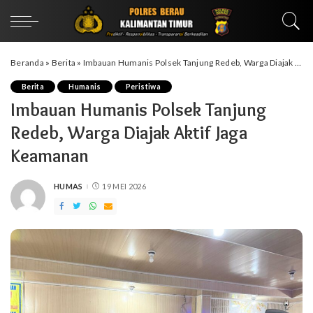
Beranda
»
Berita
»
Imbauan Humanis Polsek Tanjung Redeb, Warga Diajak Aktif Jaga Keamanan
Berita
Humanis
Peristiwa
Imbauan Humanis Polsek Tanjung
Redeb, Warga Diajak Aktif Jaga
Keamanan
HUMAS
19 MEI 2026
POSTED
BY