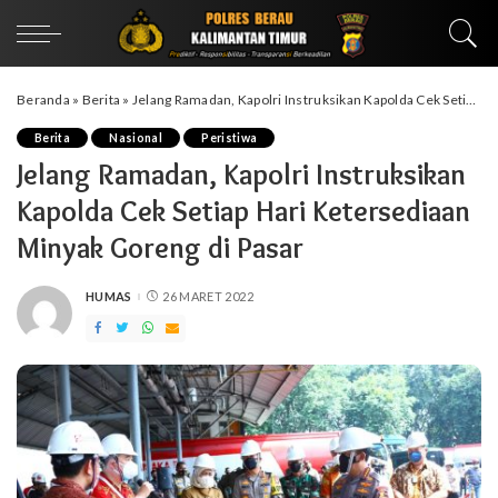
Beranda
»
Berita
»
Jelang Ramadan, Kapolri Instruksikan Kapolda Cek Setiap Hari Ketersediaan Minyak Goreng di Pasar
Berita
Nasional
Peristiwa
Jelang Ramadan, Kapolri Instruksikan
Kapolda Cek Setiap Hari Ketersediaan
Minyak Goreng di Pasar
HUMAS
26 MARET 2022
POSTED
BY