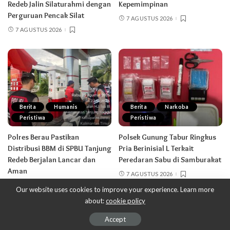
Redeb Jalin Silaturahmi dengan
Kepemimpinan
Perguruan Pencak Silat
7 AGUSTUS 2026
7 AGUSTUS 2026
Berita
Humanis
Berita
Narkoba
Peristiwa
Peristiwa
Polres Berau Pastikan
Polsek Gunung Tabur Ringkus
Distribusi BBM di SPBU Tanjung
Pria Berinisial L Terkait
Redeb Berjalan Lancar dan
Peredaran Sabu di Samburakat
Aman
7 AGUSTUS 2026
7 AGUSTUS 2026
Our website uses cookies to improve your experience. Learn more
about:
cookie policy
© 2021-Polres Berau
Accept