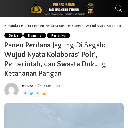
Beranda
»
Berita
»
Panen Perdana Jagung Di Segah: Wujud Nyata Kolaborasi Polri, Pemerintah, dan Swasta Dukung Ketahanan Pangan
Berita
Humanis
Peristiwa
Panen Perdana Jagung Di Segah:
Wujud Nyata Kolaborasi Polri,
Pemerintah, dan Swasta Dukung
Ketahanan Pangan
HUMAS
18 MEI 2025
POSTED
BY