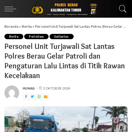
Beranda
»
Berita
»
Personel Unit Turjawali Sat Lantas Polres Berau Gelar Patroli dan Pengaturan Lalu Lintas di Titik Rawan Kecelakaan
Berita
Peristiwa
Satlantas
Personel Unit Turjawali Sat Lantas
Polres Berau Gelar Patroli dan
Pengaturan Lalu Lintas di Titik Rawan
Kecelakaan
HUMAS
3 OKTOBER 2024
POSTED
BY