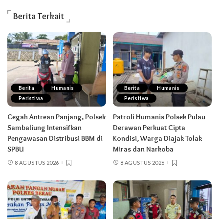
Berita Terkait
Berita
Humanis
Berita
Humanis
Peristiwa
Peristiwa
Cegah Antrean Panjang, Polsek
Patroli Humanis Polsek Pulau
Sambaliung Intensifkan
Derawan Perkuat Cipta
Pengawasan Distribusi BBM di
Kondisi, Warga Diajak Tolak
SPBU
Miras dan Narkoba
8 AGUSTUS 2026
8 AGUSTUS 2026