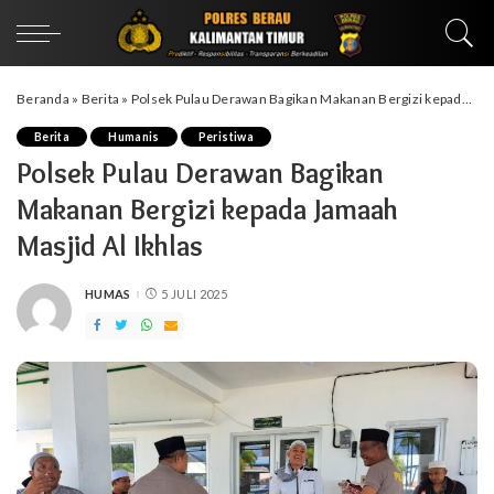
Beranda
»
Berita
»
Polsek Pulau Derawan Bagikan Makanan Bergizi kepada Jamaah Masjid Al Ikhlas
Berita
Humanis
Peristiwa
Polsek Pulau Derawan Bagikan
Makanan Bergizi kepada Jamaah
Masjid Al Ikhlas
HUMAS
5 JULI 2025
POSTED
BY