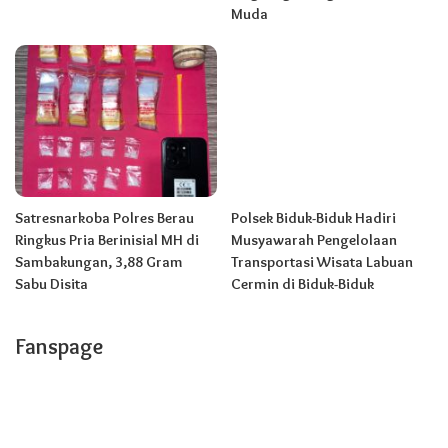
Muda
Satresnarkoba Polres Berau
Polsek Biduk-Biduk Hadiri
Ringkus Pria Berinisial MH di
Musyawarah Pengelolaan
Sambakungan, 3,88 Gram
Transportasi Wisata Labuan
Sabu Disita
Cermin di Biduk-Biduk
Fanspage