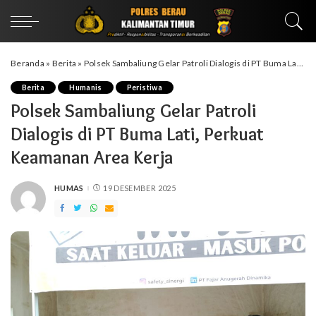
Beranda
»
Berita
»
Polsek Sambaliung Gelar Patroli Dialogis di PT Buma Lati, Perkuat Keamanan Area Kerja
Berita
Humanis
Peristiwa
Polsek Sambaliung Gelar Patroli
Dialogis di PT Buma Lati, Perkuat
Keamanan Area Kerja
HUMAS
19 DESEMBER 2025
POSTED
BY