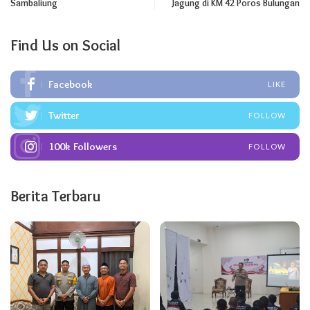
Sambaliung
Jagung di KM 42 Poros Bulungan
Find Us on Social
Facebook
LIKE
Twitter
FOLLOW
100k
Followers
FOLLOW
Berita Terbaru