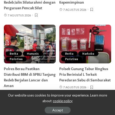
Redeb Jalin Silaturahmi dengan
Kepemimpinan
Perguruan Pencak Silat
7 AGUSTUS 2026
7 AGUSTUS 2026
Berita
Humanis
Berita
Narkoba
Peristiwa
Peristiwa
Polres Berau Pastikan
Polsek Gunung Tabur Ringkus
Distribusi BBM di SPBU Tanjung
Pria Berinisial L Terkait
Redeb Berjalan Lancar dan
Peredaran Sabu di Samburakat
Aman
7 AGUSTUS 2026
7 AGUSTUS 2026
Our website uses cookies to improve your experience. Learn more
about:
cookie policy
© 2021-Polres Berau
Accept