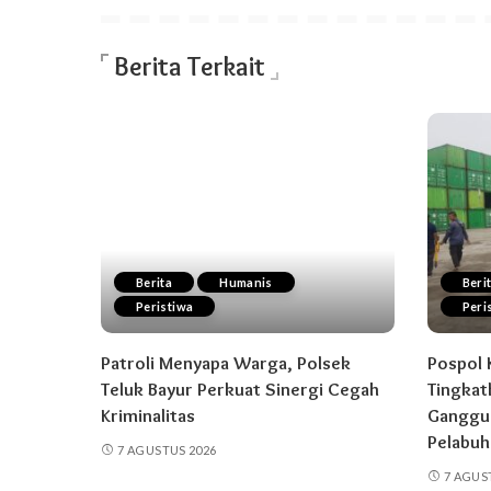
Berita Terkait
Berita
Humanis
Beri
Peristiwa
Peri
Patroli Menyapa Warga, Polsek
Pospol 
Teluk Bayur Perkuat Sinergi Cegah
Tingkat
Kriminalitas
Ganggua
Pelabuh
7 AGUSTUS 2026
7 AGUS