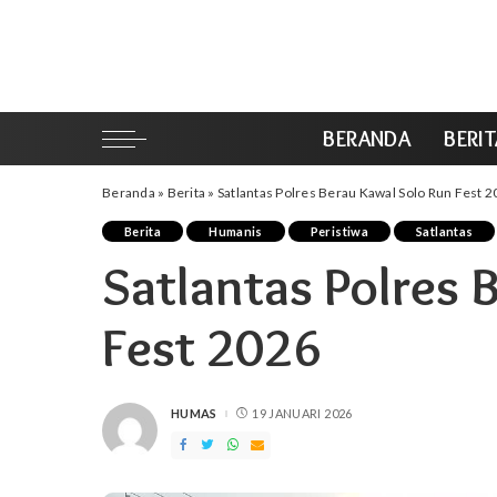
BERANDA
BERI
Beranda
»
Berita
»
Satlantas Polres Berau Kawal Solo Run Fest 
Berita
Humanis
Peristiwa
Satlantas
Satlantas Polres 
Fest 2026
HUMAS
19 JANUARI 2026
POSTED
BY