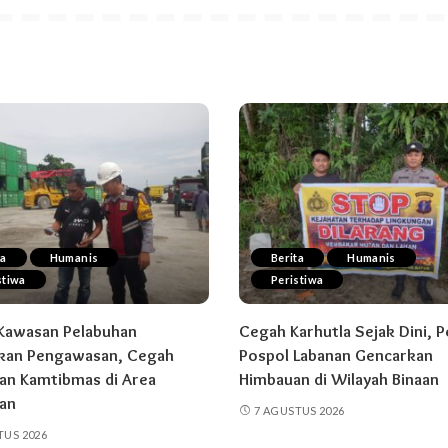
ta
Humanis
Berita
Humanis
stiwa
Peristiwa
Kawasan Pelabuhan
Cegah Karhutla Sejak Dini, 
kan Pengawasan, Cegah
Pospol Labanan Gencarkan
n Kamtibmas di Area
Himbauan di Wilayah Binaan
an
7 AGUSTUS 2026
TUS 2026