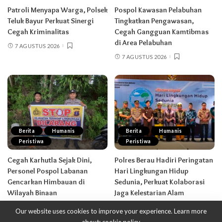
Patroli Menyapa Warga, Polsek
Pospol Kawasan Pelabuhan
Teluk Bayur Perkuat Sinergi
Tingkatkan Pengawasan,
Cegah Kriminalitas
Cegah Gangguan Kamtibmas
di Area Pelabuhan
7 AGUSTUS 2026
7 AGUSTUS 2026
Berita
Humanis
Berita
Humanis
Peristiwa
Peristiwa
Cegah Karhutla Sejak Dini,
Polres Berau Hadiri Peringatan
Personel Pospol Labanan
Hari Lingkungan Hidup
Gencarkan Himbauan di
Sedunia, Perkuat Kolaborasi
Wilayah Binaan
Jaga Kelestarian Alam
7 AGUSTUS 2026
7 AGUSTUS 2026
Our website uses cookies to improve your experience. Learn more