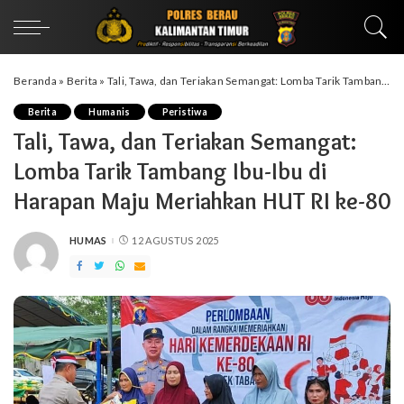
Beranda
»
Berita
»
Tali, Tawa, dan Teriakan Semangat: Lomba Tarik Tambang Ibu-Ibu di Harapan Maju Meriahkan HUT RI ke-80
Berita
Humanis
Peristiwa
Tali, Tawa, dan Teriakan Semangat:
Lomba Tarik Tambang Ibu-Ibu di
Harapan Maju Meriahkan HUT RI ke-80
HUMAS
12 AGUSTUS 2025
POSTED
BY