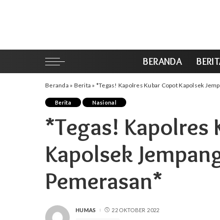
BERANDA
BERI
Beranda
»
Berita
»
*Tegas! Kapolres Kubar Copot Kapolsek Jem
Berita
Nasional
*Tegas! Kapolres
Kapolsek Jempan
Pemerasan*
HUMAS
22 OKTOBER 2022
POSTED
BY