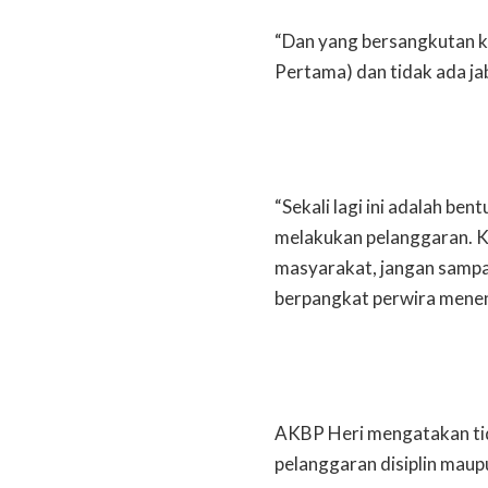
“Dan yang bersangkutan k
Pertama) dan tidak ada jab
“Sekali lagi ini adalah be
melakukan pelanggaran. K
masyarakat, jangan sampai
berpangkat perwira menen
AKBP Heri mengatakan ti
pelanggaran disiplin maup