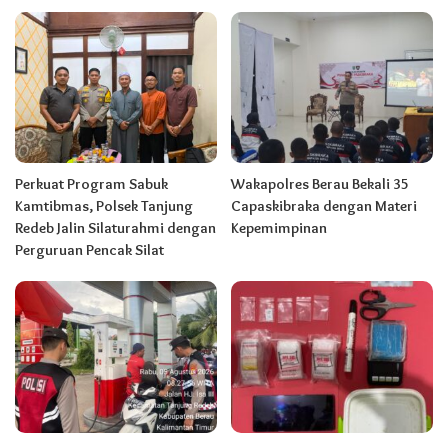
Perkuat Program Sabuk
Wakapolres Berau Bekali 35
Kamtibmas, Polsek Tanjung
Capaskibraka dengan Materi
Redeb Jalin Silaturahmi dengan
Kepemimpinan
Perguruan Pencak Silat