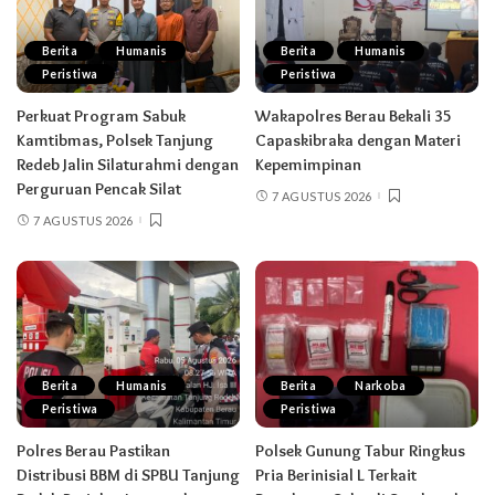
Berita
Humanis
Berita
Humanis
Peristiwa
Peristiwa
Perkuat Program Sabuk
Wakapolres Berau Bekali 35
Kamtibmas, Polsek Tanjung
Capaskibraka dengan Materi
Redeb Jalin Silaturahmi dengan
Kepemimpinan
Perguruan Pencak Silat
7 AGUSTUS 2026
7 AGUSTUS 2026
Berita
Humanis
Berita
Narkoba
Peristiwa
Peristiwa
Polres Berau Pastikan
Polsek Gunung Tabur Ringkus
Distribusi BBM di SPBU Tanjung
Pria Berinisial L Terkait