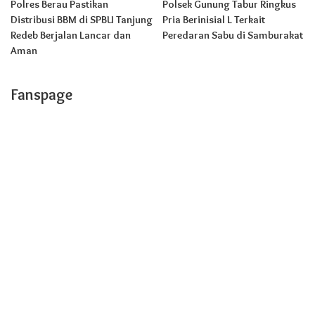
Polres Berau Pastikan
Polsek Gunung Tabur Ringkus
Distribusi BBM di SPBU Tanjung
Pria Berinisial L Terkait
Redeb Berjalan Lancar dan
Peredaran Sabu di Samburakat
Aman
Fanspage