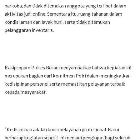
narkoba, dan tidak ditemukan anggota yang terlibat dalam
aktivitas judi online. Sementara itu, ruang tahanan dalam
kondisi aman dan layak huni, serta tidak ditemukan
pelanggaran inventaris.
Kasipropam Polres Berau menyampaikan bahwa kegiatan ini
merupakan bagian dari komitmen Polri dalam meningkatkan
kedisiplinan personel serta memastikan pelayanan terbaik
kepada masyarakat.
“Kedisiplinan adalah kunci pelayanan profesional. Kami
berharap kegiatan seperti ini menjadi pengingat bagi seluruh