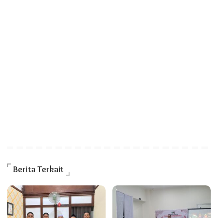
Berita Terkait