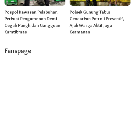
Pospol Kawasan Pelabuhan
Polsek Gunung Tabur
Perkuat Pengamanan Demi
Gencarkan Patroli Preventif,
Cegah Pungli dan Gangguan
Ajak Warga Aktif Jaga
Kamtibmas
Keamanan
Fanspage