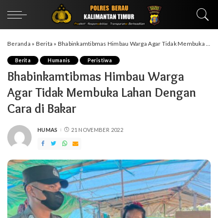
Beranda
»
Berita
»
Bhabinkamtibmas Himbau Warga Agar Tidak Membuka Lahan Dengan Cara di Bakar
Berita
Humanis
Peristiwa
Bhabinkamtibmas Himbau Warga
Agar Tidak Membuka Lahan Dengan
Cara di Bakar
HUMAS
21 NOVEMBER 2022
POSTED
BY