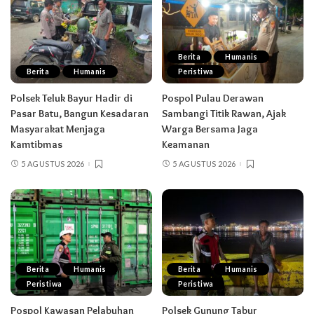
Berita
Humanis
Berita
Humanis
Peristiwa
Polsek Teluk Bayur Hadir di
Pospol Pulau Derawan
Pasar Batu, Bangun Kesadaran
Sambangi Titik Rawan, Ajak
Masyarakat Menjaga
Warga Bersama Jaga
Kamtibmas
Keamanan
5 AGUSTUS 2026
5 AGUSTUS 2026
Berita
Humanis
Berita
Humanis
Peristiwa
Peristiwa
Pospol Kawasan Pelabuhan
Polsek Gunung Tabur