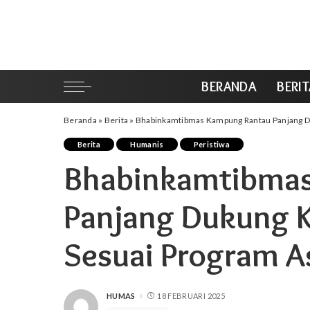
BERANDA
BERI
Beranda
»
Berita
»
Bhabinkamtibmas Kampung Rantau Panjang Du
Berita
Humanis
Peristiwa
Bhabinkamtibma
Panjang Dukung 
Sesuai Program As
HUMAS
18 FEBRUARI 2025
POSTED
BY