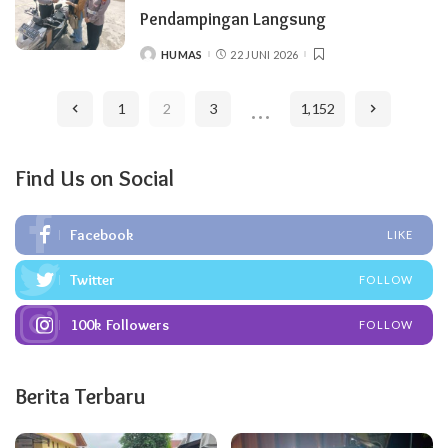
Pendampingan Langsung
HUMAS
22 JUNI 2026
POSTED
BY
…
1
2
3
1,152
Find Us on Social
Facebook
LIKE
Twitter
FOLLOW
100k
Followers
FOLLOW
Berita Terbaru