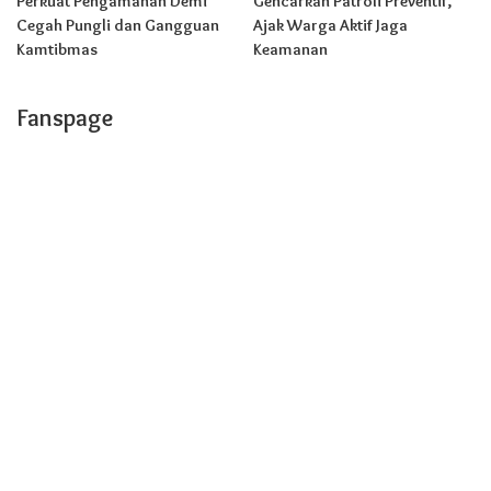
Perkuat Pengamanan Demi
Gencarkan Patroli Preventif,
Cegah Pungli dan Gangguan
Ajak Warga Aktif Jaga
Kamtibmas
Keamanan
Fanspage