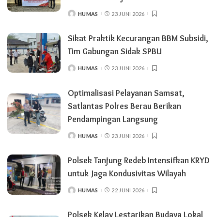
HUMAS
23 JUNI 2026
POSTED
BY
Sikat Praktik Kecurangan BBM Subsidi,
Tim Gabungan Sidak SPBU
HUMAS
23 JUNI 2026
POSTED
BY
Optimalisasi Pelayanan Samsat,
Satlantas Polres Berau Berikan
Pendampingan Langsung
HUMAS
23 JUNI 2026
POSTED
BY
Polsek Tanjung Redeb Intensifkan KRYD
untuk Jaga Kondusivitas Wilayah
HUMAS
22 JUNI 2026
POSTED
BY
Polsek Kelay Lestarikan Budaya Lokal